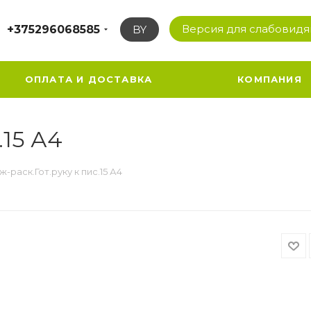
Версия для слабовид
+375296068585
BY
ОПЛАТА И ДОСТАВКА
КОМПАНИЯ
.15 А4
ж-раск.Гот.руку к пис.15 А4