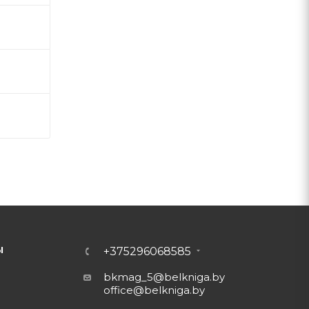
Ы
+375296068585
bkmag_5@belkniga.by
office@belkniga.by