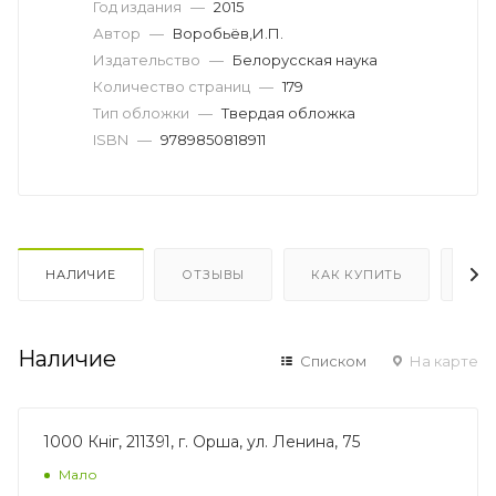
Год издания
—
2015
Автор
—
Воробьёв,И.П.
Издательство
—
Белорусская наука
Количество страниц
—
179
Тип обложки
—
Твердая обложка
ISBN
—
9789850818911
НАЛИЧИЕ
ОТЗЫВЫ
КАК КУПИТЬ
ОП
Наличие
Списком
На карте
1000 Кніг, 211391, г. Орша, ул. Ленина, 75
Мало