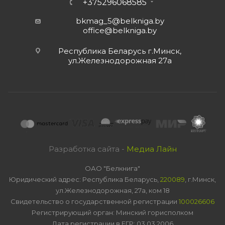
+375296068585
bkmag_5@belkniga.by
office@belkniga.by
Республика Беларусь г.Минск,
ул.Железнодорожная 27а
Разработка сайта -
Медиа Лайн
ОАО "Белкнига"
Юридический адрес: Республика Беларусь,
220089
, г.Минск,
ул.Железнодорожная, 27а, ком 18
Свидетельство о государственной регистрации
100026606
Регистрирующий орган: Минский горисполком
Дата регистрации в ЕГР: 03.03.2006