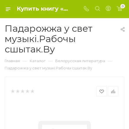
0
Купить книгу «Падарожжа у свет музыкi.Рабочы сшытак.Ву» 0, "Падарожжа у свет музыкi. - Белорусская литература
Падарожжа у свет
музыкi.Рабочы
сшытак.Ву
—
—
—
Главная
Каталог
Белорусская литература
Падарожжа у свет музыкi.Рабочы сшытак.Ву