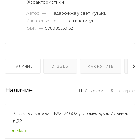
Характеристики
Автор
—
"Падарожжа у свет музыкi.
Издательство
—
Нац институт
ISBN
—
9789855591321
НАЛИЧИЕ
ОТЗЫВЫ
КАК КУПИТЬ
ОП
Наличие
Списком
На карте
Книжный магазин №2, 246021, г. Гомель, ул. Ильича,
д.22
Мало