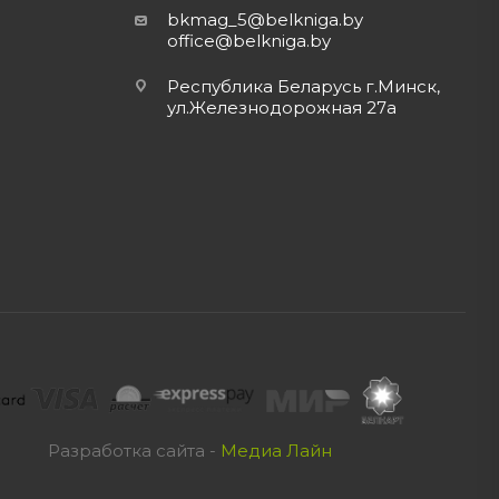
bkmag_5@belkniga.by
office@belkniga.by
Республика Беларусь г.Минск,
ул.Железнодорожная 27а
Разработка сайта -
Медиа Лайн