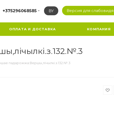
Версия для слабовид
+375296068585
BY
ОПЛАТА И ДОСТАВКА
КОМПАНИЯ
,лiчылкi.з.132.№.3
шае падарожжа:Вершы,лiчылкi.з.132.№.3