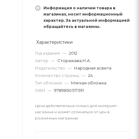
Информация о наличии товара в
магазинах, носит информационный
характер. За актуальной информацией
обращайтесь в магазины.
Характеристики
Год издания
—
2012
Автор
—
Сторажава.Н.А.
Издательство
—
Народная асвета
Количество страниц
—
24
Тип обложки
—
Мягкая обложка
ISBN
—
9789850317391
Цена действительна только для интернет-
магазина и может отличаться от цен в
розничных магазинах