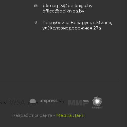
bkmag_5@belkniga.by
office@belkniga.by
Республика Беларусь г.Минск,
ул.Железнодорожная 27а
Разработка сайта -
Медиа Лайн