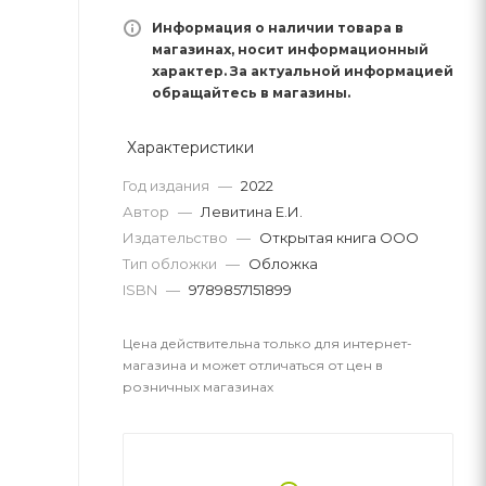
Информация о наличии товара в
магазинах, носит информационный
характер. За актуальной информацией
обращайтесь в магазины.
Характеристики
Год издания
—
2022
Автор
—
Левитина Е.И.
Издательство
—
Открытая книга ООО
Тип обложки
—
Обложка
ISBN
—
9789857151899
Цена действительна только для интернет-
магазина и может отличаться от цен в
розничных магазинах