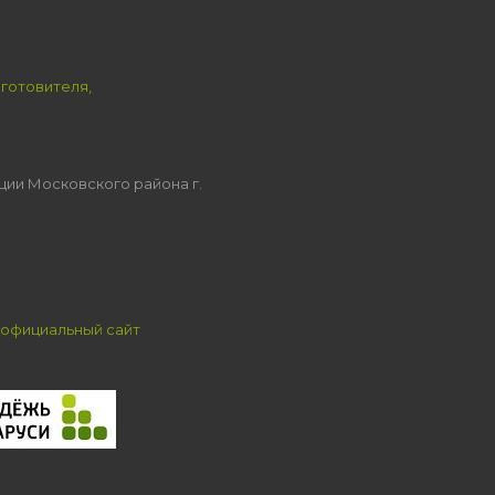
зготовителя,
ции Московского района г.
официальный сайт