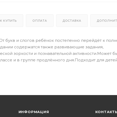
К КУПИТЬ
ОПЛАТА
ДОСТАВКА
ДОПОЛНИТ
 От букв и слогов ребёнок постепенно перейдёт к пол
издании содержатся также развивающие задания,
ской зоркости и познавательной активности.Может б
 классе и в группе продлённого дня.Подходит для дете
ИНФОРМАЦИЯ
КОНТАКТ