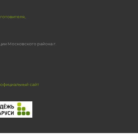
зготовителя,
ции Московского района г.
официальный сайт