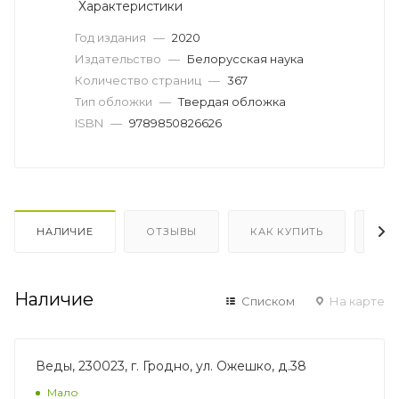
Характеристики
Год издания
—
2020
Издательство
—
Белорусская наука
Количество страниц
—
367
Тип обложки
—
Твердая обложка
ISBN
—
9789850826626
НАЛИЧИЕ
ОТЗЫВЫ
КАК КУПИТЬ
ОП
Наличие
Списком
На карте
Веды, 230023, г. Гродно, ул. Ожешко, д.38
Мало