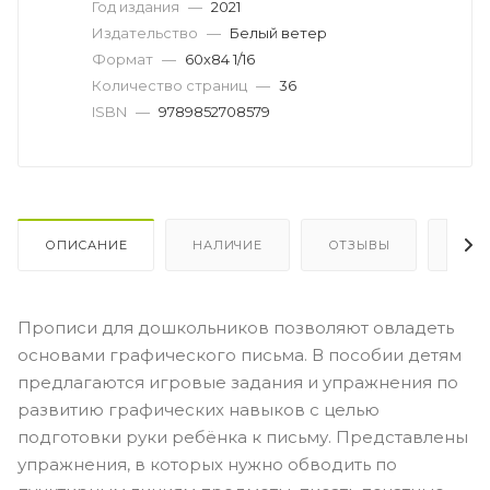
Год издания
—
2021
Издательство
—
Белый ветер
Формат
—
60х84 1/16
Количество страниц
—
36
ISBN
—
9789852708579
ОПИСАНИЕ
НАЛИЧИЕ
ОТЗЫВЫ
КАК
Прописи для дошкольников позволяют овладеть
основами графического письма. В пособии детям
предлагаются игровые задания и упражнения по
развитию графических навыков с целью
подготовки руки ребёнка к письму. Представлены
упражнения, в которых нужно обводить по