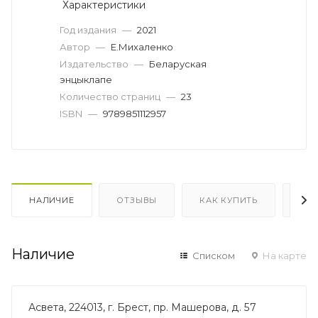
Характеристики
Год издания
—
2021
Автор
—
Е.Михаленко
Издательство
—
Беларуская
энцыклапе
Количество страниц
—
23
ISBN
—
9789851112957
НАЛИЧИЕ
ОТЗЫВЫ
КАК КУПИТЬ
ОП
Наличие
Списком
На карте
Асвета, 224013, г. Брест, пр. Машерова, д. 57