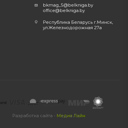
bkmag_5@belkniga.by
office@belkniga.by
Республика Беларусь г.Минск,
ул.Железнодорожная 27а
Разработка сайта -
Медиа Лайн