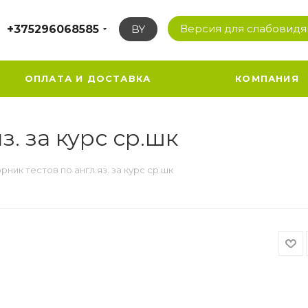
Версия для слабовид
+375296068585
BY
ОПЛАТА И ДОСТАВКА
КОМПАНИЯ
з. за курс ср.шк
рник тестов по англ.яз. за курс ср.шк