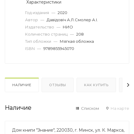
Характеристики
Год издания
—
2020
Автор
—
Давiдовiч А.Л.Смолер А.I.
Издательство
—
НИО
Количество страниц
—
208
Тип обложки
—
Мягкая обложка
ISBN
—
9789855945070
НАЛИЧИЕ
ОТЗЫВЫ
КАК КУПИТЬ
ОП
Наличие
Списком
На карте
Дом книги "Знание", 220030, г. Минск, ул. К. Маркса,