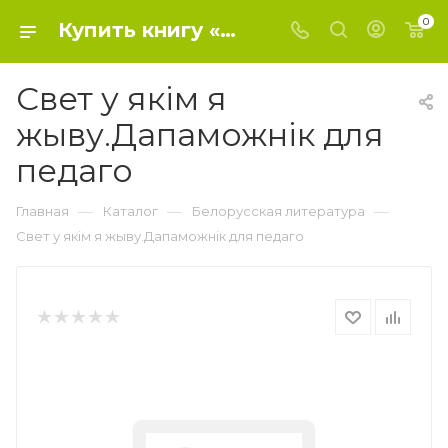
0
Купить книгу «Свет у якiм я жыву.Дапаможнiк для педаго» 2020, Давiдовiч А.Л.Смолер А.I. - Белорусская литература
Свет у якiм я
жыву.Дапаможнiк для
педаго
—
—
—
Главная
Каталог
Белорусская литература
Свет у якiм я жыву.Дапаможнiк для педаго