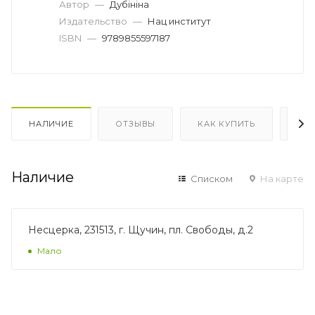
Автор
—
Дубiнiна
Издательство
—
Нац институт
ISBN
—
9789855597187
НАЛИЧИЕ
ОТЗЫВЫ
КАК КУПИТЬ
ОП
Наличие
Списком
На карте
Несцерка, 231513, г. Щучин, пл. Свободы, д.2
Мало