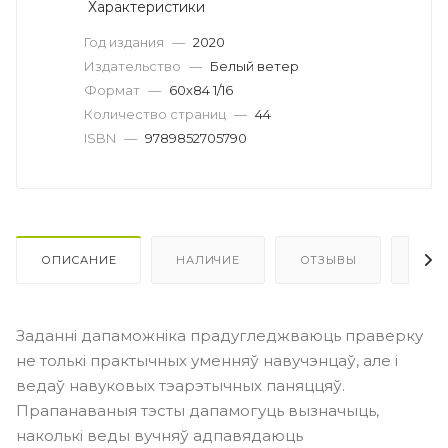
Характеристики
Год издания
—
2020
Издательство
—
Белый ветер
Формат
—
60х84 1/16
Количество страниц
—
44
ISBN
—
9789852705790
ОПИСАНИЕ
НАЛИЧИЕ
ОТЗЫВЫ
КАК
Заданні дапаможніка прадугледжваюць праверку
не толькі практычных уменняў навучэнцаў, але і
ведаў навуковых тэарэтычных паняццяў.
Прапанаваныя тэсты дапамогуць вызначыць,
наколькі веды вучняў адпавядаюць