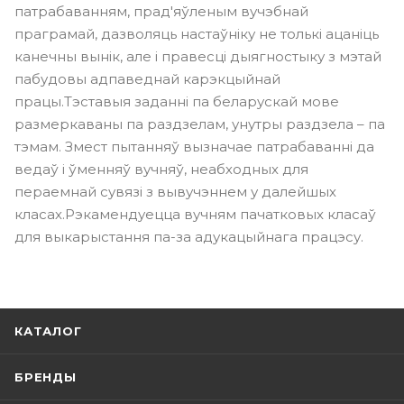
патрабаванням, прад'яўленым вучэбнай
праграмай, дазволяць настаўніку не толькі ацаніць
канечны вынік, але і правесці дыягностыку з мэтай
пабудовы адпаведнай карэкцыйнай
працы.Тэставыя заданні па беларускай мове
размеркаваны па раздзелам, унутры раздзела – па
тэмам. Змест пытанняў вызначае патрабаванні да
ведаў і ўменняў вучняў, неабходных для
пераемнай сувязі з вывучэннем у далейшых
класах.Рэкамендуецца вучням пачатковых класаў
для выкарыстання па-за адукацыйнага працэсу.
КАТАЛОГ
БРЕНДЫ