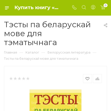
0
Купить книгу «Тэсты па беларускай мове для тэматычнага» 2020, - Белорусская литература
Тэсты па беларускай
мове для
тэматычнага
—
—
—
Главная
Каталог
Белорусская литература
Тэсты па беларускай мове для тэматычнага