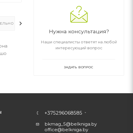
ЕЛЬНО
Нужна консультация?
Наши специалисты ответят на любой
она
интересующий вопрос
ошо
ЗАДАТЬ ВОПРОС
Ы
+375296068585
bkmag_5@belkniga.by
office@belkniga.by