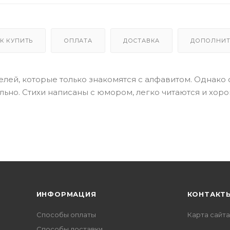
К КУПИТЬ
ОПЛАТА
ДОСТАВКА
ДОПОЛНИТ
елей, которые только знакомятся с алфавитом. Однако 
тельно. Стихи написаны с юмором, легко читаются и хор
ИНФОРМАЦИЯ
КОНТАКТ
Способы оплаты
Карта сайта
Способы доставки