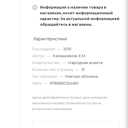
Информация о наличии товара в
магазинах, носит информационный
характер. За актуальной информацией
обращайтесь в магазины.
Характеристики
Год издания
—
2015
Автор
—
Калашников, Е.М.
Издательство
—
Народная асвета
Количество страниц
—
31
Тип обложки
—
Мягкая обложка
ISBN
—
9789850324610
Цена действительна только для интернет-
магазина и может отличаться от цен в
розничных магазинах