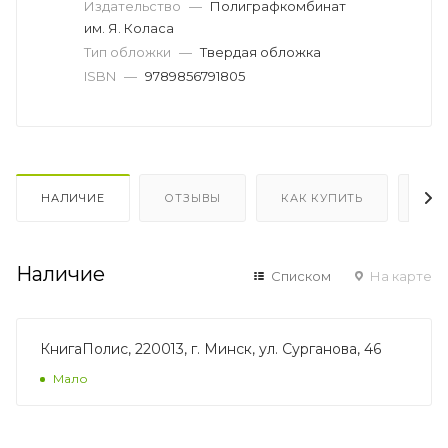
Издательство
—
Полиграфкомбинат
им. Я. Коласа
Тип обложки
—
Твердая обложка
ISBN
—
9789856791805
НАЛИЧИЕ
ОТЗЫВЫ
КАК КУПИТЬ
ОП
Наличие
Списком
На карте
КнигаПолис, 220013, г. Минск, ул. Сурганова, 46
Мало