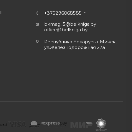
Ы
+375296068585
bkmag_5@belkniga.by
office@belkniga.by
Республика Беларусь г.Минск,
ул.Железнодорожная 27а