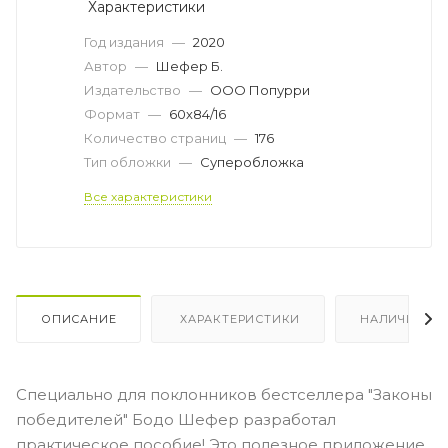
Характеристики
Год издания
—
2020
Автор
—
Шефер Б.
Издательство
—
ООО Попурри
Формат
—
60х84/16
Количество страниц
—
176
Тип обложки
—
Суперобложка
Все характеристики
ОПИСАНИЕ
ХАРАКТЕРИСТИКИ
НАЛИЧИЕ
Специально для поклонников бестселлера "Законы
победителей" Бодо Шефер разработал
практическое пособие! Это полезное приложение