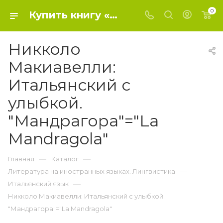
0
Купить книгу «Никколо Макиавелли: Итальянский с улыбкой. "Мандрагора"="La Mandragola"» 2014, Макиавелли Никколо - Итальянский язык
Никколо
Макиавелли:
Итальянский с
улыбкой.
"Мандрагора"="La
Mandragola"
—
—
Главная
Каталог
—
Литература на иностранных языках. Лингвистика
—
Итальянский язык
Никколо Макиавелли: Итальянский с улыбкой.
"Мандрагора"="La Mandragola"