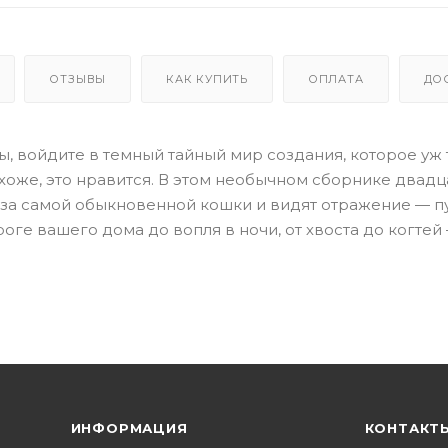
ОТЗЫВЫ
КАК КУПИТЬ
ОПЛАТА
ДО
, войдите в темный тайный мир создания, которое уж 
хоже, это нравится. В этом необычном сборнике двадц
аза самой обыкновенной кошки и видят отражение — п
оге вашего дома до вопля в ночи, от хвоста до когтей 
ИНФОРМАЦИЯ
КОНТАКТ