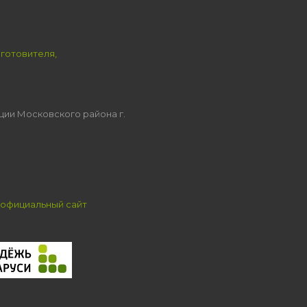
зготовителя,
ции Московского района г.
официальный сайт