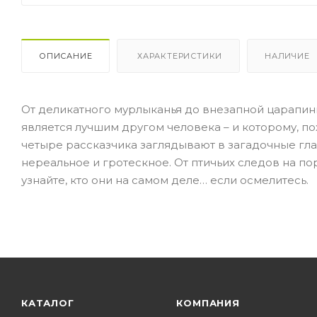
ОПИСАНИЕ
ХАРАКТЕРИСТИКИ
НАЛИЧИЕ
От деликатного мурлыканья до внезапной царапины
является лучшим другом человека – и которому, по
четыре рассказчика заглядывают в загадочные гл
нереальное и гротескное. От птичьих следов на пор
узнайте, кто они на самом деле… если осмелитесь.
КАТАЛОГ
КОМПАНИЯ