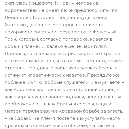
скатилась с эшафота. Ни один человек в
Королевствах не смеет даже предположить, что
Дейенерис Таргариен когда-нибудь назовут
Матерью Драконов. Вестерос не привел к
покорности соседние государства, и Железный
Трон, который, согласно поговорке, ковался в
крови и пламени, далеко еще не насытился.
Древняя, как сам мир, история сходит со страниц
ветхих манускриптов, и только мы, септоны, можем
отделить правдивые события от жалких басен, и
истину от клеветнических наветов. Присядьте же
поближе к огню, добрые слушатели, и вы узнаете: –
как Королевская Гавань стала столицей столиц, –
как свершались славные подвиги, неподвластные
воображению, – и как братья и сестры, отцы и
матери теряли разум в кровавой борьбе за власть,
– как драконье племя постепенно уступало место
драконам в человеческом обличье, – а также и