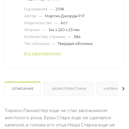
Год издания
—
2018
Автор
—
Мартин Джордж Р.Р.
Издательство
—
Аст
Формат
—
144 х 220 x 23 мм
Количество страниц
—
384
Тип обложки
—
Твердая обложка
Все характеристики
ОПИСАНИЕ
ХАРАКТЕРИСТИКИ
НАЛИЧИЕ
Тирион Ланнистер еще не стал заложником
жестокого рока, Бран Старк еще не сделался
калекой, а голова его отца Неда Старка еще не