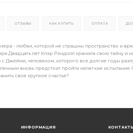
ОТЗЫВЫ
КАК КУПИТЬ
ОПЛАТА
ДО
зера - любви, которой не страшны пространство и вре
ре.Двадцать лет Клэр Рэндолл хранила свою тайну и н
 с Джейми, человеком, которого все долгие годы разл
ленным вновь предстоит пройти нелегкие испытания. 
анить свое хрупкое счастье?
ИНФОРМАЦИЯ
КОНТАКТ