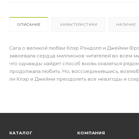
ОПИСАНИЕ
ХАРАКТЕРИСТИКИ
НАЛИЧИЕ
Сага о великой любви Клэр Рэндолл и Джейми Фрэ
завоевала сердца миллионов читателей во всем ми
что однажды найдет способ вновь оказаться рядом
продолжала любить. Но, воссоединившись, возлюб
ли Клэр и Джейми преодолеть все невзгоды и сохр
КАТАЛОГ
КОМПАНИЯ