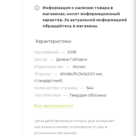
Информация о наличии товара в
магазинах, носит информационный
характер. За актуальной информацией
обращайтесь в магазины.
Характеристики
Год издания
—
2018
Автор
—
Диана Гэблдон
Издательство
—
Эксмо
Формат
—
60х84/16 (145х200 мм,
стандартный)
Количество страниц
—
544
Тип обложки
—
Твердая обложка
Все характеристики
Цена действительна только для интернет-
магазина и может отличаться от цен в
розничных магазинах