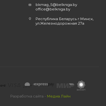
bkmag_5@belkniga.by
office@belkniga.by
Республика Беларусь г.Минск,
ул.Железнодорожная 27а
Разработка сайта -
Медиа Лайн