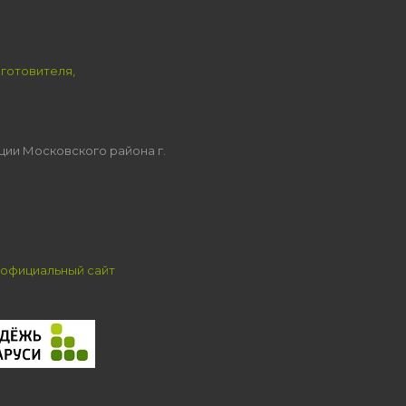
зготовителя,
ции Московского района г.
официальный сайт