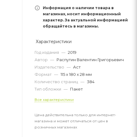
Информация о наличии товара в
магазинах, носит информационный
характер. За актуальной информацией
обращайтесь в магазины.
Характеристики
Год издания
—
2019
Автор
—
Распутин Валентин Григорьевич
Издательство
—
Аст
Формат
—
115 х 180 x 28 мм
Количество страниц
—
384
Тип обложки
—
Пакет
Все характеристики
Цена действительна только для интернет-
магазина и может отличаться от цен в
розничных магазинах