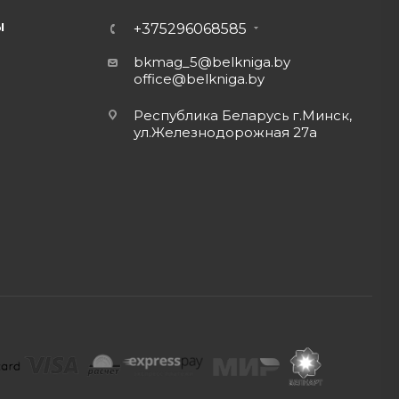
Ы
+375296068585
bkmag_5@belkniga.by
office@belkniga.by
Республика Беларусь г.Минск,
ул.Железнодорожная 27а