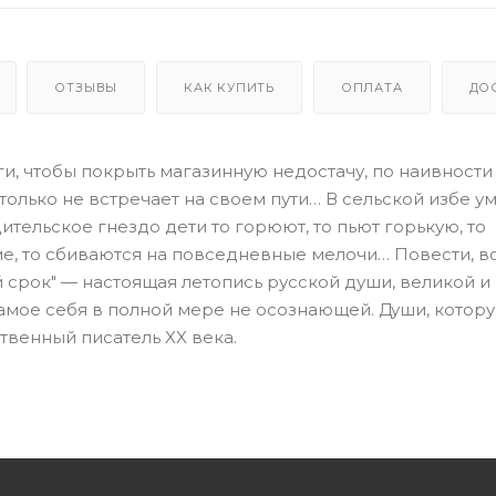
ОТЗЫВЫ
КАК КУПИТЬ
ОПЛАТА
ДО
и, чтобы покрыть магазинную недостачу, по наивности
олько не встречает на своем пути… В сельской избе у
тельское гнездо дети то горюют, то пьют горькую, то
ме, то сбиваются на повседневные мелочи… Повести,
й срок" — настоящая летопись русской души, великой и
самое себя в полной мере не осознающей. Души, котор
ственный писатель XX века.