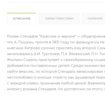
ОПИСАНИЕ
ХАРАКТЕРИСТИКИ
НАЛИЧИЕ
Роман Стендаля "Красное и черное" — общепризна
что А. Пушкин, прочтя в 1831 году по-французски 
княгиню Хитрово срочно прислать ему второй. Сю
зачитывались А.И. Тургенев, П.А. Вяземский, Л.Н. Т
Жюльен Сорель приступает к своеобразному социа
добивается поставленных целей. Среди множеств
найти версию, по которой Стендаль замаскировал
честолюбивого юноши: страсть как душевный поры
с жаждой славы, признания любой ценой. Взаимоп
интригу романа Стендаля. Но достаточно ли этого,