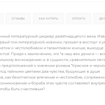
ОТЗЫВЫ
КАК КУПИТЬ
ОПЛАТА
ДО
нный литературный шедевр девятнадцатого века. Изв
первый том литературной новинки, пришел в восторг и 
жетом о честолюбивом и талантливом юноше, выходце и
олстой. Придя к заключению, что "в наш век деньги — вс
льному восхождению и, в сущности, сравнительно лег
а предположений о значении романа "Красное и черно
 под тайными цветами два чувства, бушующих в душе
в, как безотчетное влечение и честолюбие, сопряжен
роникновение и борьба этих чувств составляют внутр
 чтобы быть счастливым?