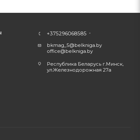
Ы
+375296068585
bkmag_5@belkniga.by
office@belkniga.by
Республика Беларусь г.Минск,
ул.Железнодорожная 27а