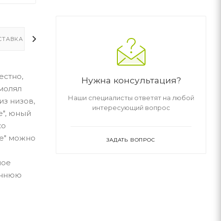
СТАВКА
ДОПОЛНИТЕЛЬНО
естно,
Нужна консультация?
умолял
Наши специалисты ответят на любой
з низов,
интересующий вопрос
е", юный
ко
е" можно
ЗАДАТЬ ВОПРОС
ное
еннюю