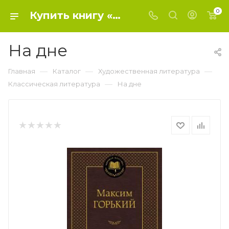
0
Купить книгу «На дне» 2018, Максим Горький - Классическая литература
На дне
—
—
—
Главная
Каталог
Художественная литература
—
Классическая литература
На дне