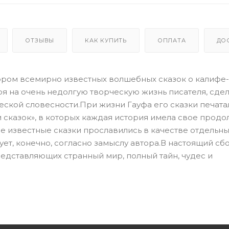
ОТЗЫВЫ
КАК КУПИТЬ
ОПЛАТА
ДО
тором всемирно известных волшебных сказок о калифе-
я на очень недолгую творческую жизнь писателя, сдел
кой словесности.При жизни Гауфа его сказки печата
сказок», в которых каждая история имела свое продо
 известные сказки прославились в качестве отдельны
ует, конечно, согласно замыслу автора.В настоящий сб
редставляющих странный мир, полный тайн, чудес и