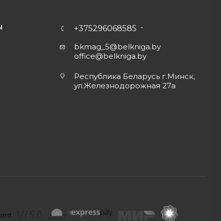
Ы
+375296068585
bkmag_5@belkniga.by
office@belkniga.by
Республика Беларусь г.Минск,
ул.Железнодорожная 27а