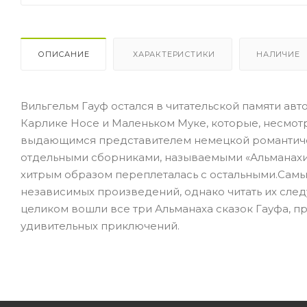
ОПИСАНИЕ
ХАРАКТЕРИСТИКИ
НАЛИЧИЕ
Вильгельм Гауф остался в читательской памяти ав
Карлике Носе и Маленьком Муке, которые, несмотр
выдающимся представителем немецкой романтичес
отдельными сборниками, называемыми «Альманахи 
хитрым образом переплеталась с остальными.Самые
независимых произведений, однако читать их след
целиком вошли все три Альманаха сказок Гауфа, п
удивительных приключений.