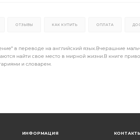
ОТЗЫВЫ
КАК КУПИТЬ
ОПЛАТА
ДО
ние" в переводе на английский язык.Вчерашние маль
ются найти свое место в мирной жизни.В книге прив
тариями и словарем.
ИНФОРМАЦИЯ
КОНТАКТ