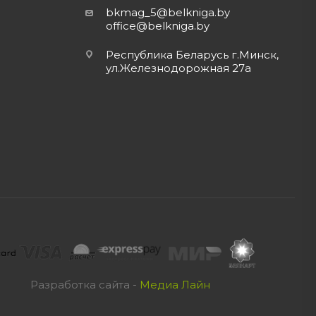
bkmag_5@belkniga.by
office@belkniga.by
Республика Беларусь г.Минск,
ул.Железнодорожная 27а
Разработка сайта -
Медиа Лайн