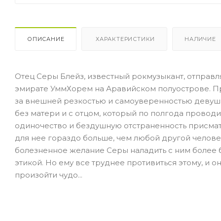
ОПИСАНИЕ
ХАРАКТЕРИСТИКИ
НАЛИЧИЕ
Отец Серы Блейз, известный рок­музыкант, отправ
эмирате Умм­Хорем на Аравийском полуострове. П
за внешней резкостью и самоуверен­ностью девуш
без матери и с отцом, который по полгода провод
одиночество и бездушную отстраненность присматр
для нее гораздо больше, чем любой другой челове
болезненное желание Серы наладить с ним более 
этикой. Но ему все труднее противиться этому, и о
произойти чудо...