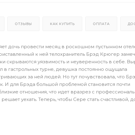
ОТЗЫВЫ
КАК КУПИТЬ
ОПЛАТА
ДО
ляет дочь провести месяц в роскошном пустынном отел
риставленный к ней телохранитель Брэд Крюгер замеча
ки скрываются уязвимость и неуверенность в себе. В
ил в гастрольных турне, девушка постоянно ощущала
ивающих за ней людей. Но тут почувствовала, что Брэ
к. И для Брэда большой проблемой становится почти
близкие отношения, что идет вразрез с профессионал
н решает уехать. Теперь, чтобы Сере стать счастливой, 