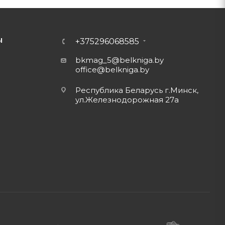
Ы
+375296068585
bkmag_5@belkniga.by
office@belkniga.by
Республика Беларусь г.Минск,
ул.Железнодорожная 27а