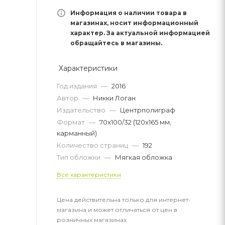
Информация о наличии товара в
магазинах, носит информационный
характер. За актуальной информацией
обращайтесь в магазины.
Характеристики
Год издания
—
2016
Автор
—
Никки Логан
Издательство
—
Центрполиграф
Формат
—
70х100/32 (120х165 мм,
карманный)
Количество страниц
—
192
Тип обложки
—
Мягкая обложка
Все характеристики
Цена действительна только для интернет-
магазина и может отличаться от цен в
розничных магазинах