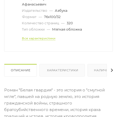
Афанасьевич
Издательство
—
Азбука
Формат
—
76x100/32
Количество страниц
—
320
Тип обложки
—
Мягкая обложка
Все характеристики
ОПИСАНИЕ
ХАРАКТЕРИСТИКИ
НАЛИЧИЕ
Роман "Белая гвардия" - это история о "смутной
мгле", павшей на родную землю, это история
гражданской войны, страшного
братоубийственного времени, история краха
традиций и устоев, история кровопролития,