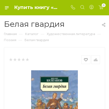
0
Купить книгу «Белая гвардия» 2019 г. , Булгаков Михаил Афанасьевич - Поэзия
Белая гвардия
—
—
—
Главная
Каталог
Художественная литература
—
Поэзия
Белая гвардия