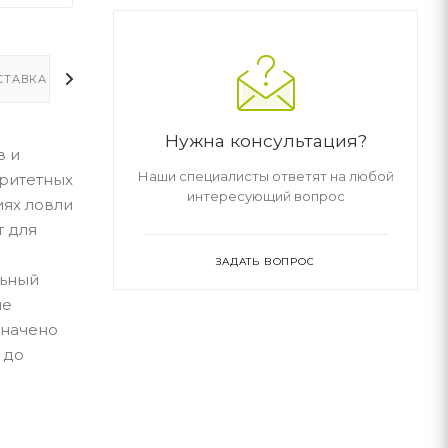
СТАВКА
ДОПОЛНИТЕЛЬНО
Нужна консультация?
в и
Наши специалисты ответят на любой
оритетных
интересующий вопрос
иях ловли
т для
ЗАДАТЬ ВОПРОС
льный
ые
значено
 до