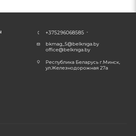
Ы
+375296068585
bkmag_5@belkniga.by
office@belkniga.by
Республика Беларусь г.Минск,
ул.Железнодорожная 27а