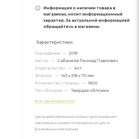
Информация о наличии товара в
магазинах, носит информационный
характер. За актуальной информацией
обращайтесь в магазины.
Характеристики
Год издания
—
2019
Автор
—
Сабанеев Леонид Павлович
Издательство
—
Аст
Формат
—
145 х 218 x 70 мм
Количество страниц
—
1600
Тип обложки
—
Твердая обложка
Все характеристики
Цена действительна только для интернет-
магазина и может отличаться от цен в
розничных магазинах