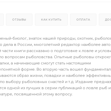
ОТЗЫВЫ
КАК КУПИТЬ
ОПЛАТА
ДО
еный-биолог, знаток нашей природы, охотник, рыболо
о дела в России, многолетний редактор наиболее авт
части книги рассказано о подготовке к ловле и услов
ки по вопросам рыболовства. Опытные рыболовы открою
алки, а начинающие смогут стать настоящими
епонятной форме. Во вторую часть вошел фундамента
сываются образ жизни, повадки и наиболее эффективн
о выбору рыболовных снастей и т.д. Издание предна
тся одной из лучших в серии публикаций о ловле рыб и
атуре, посвященной этому вопросу.