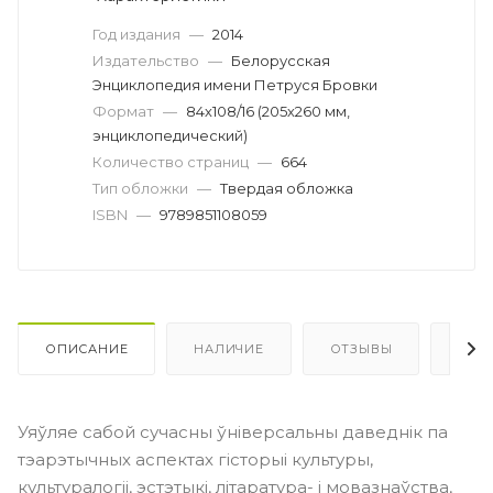
Год издания
—
2014
Издательство
—
Белорусская
Энциклопедия имени Петруся Бровки
Формат
—
84х108/16 (205х260 мм,
энциклопедический)
Количество страниц
—
664
Тип обложки
—
Твердая обложка
ISBN
—
9789851108059
ОПИСАНИЕ
НАЛИЧИЕ
ОТЗЫВЫ
КАК
Уяўляе сабой сучасны ўніверсальны даведнік па
тэарэтычных аспектах гісторыі культуры,
культуралогіі, эстэтыкі, літаратура- і мовазнаўства,