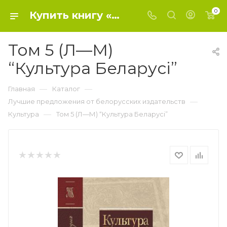
0
Купить книгу «Том 5 (Л—М) “Культура Беларусі”» 2014, - Культура
Том 5 (Л—М)
“Культура Беларусі”
—
—
Главная
Каталог
—
Лучшие предложения от белорусских издательств
—
Культура
Том 5 (Л—М) “Культура Беларусі”