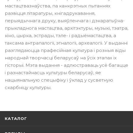
мастацтвазнаўства, па канкрэтных пытаннях
развіцця літаратуры, кнігадрукавання,
перыядычнага друку, выяўленчага і дэкаратыўна-
прыкладнога мастацтва, архітэктуры, музыкі, тэатра,
кіно, цырка, эстрады, тэле- і радыёмастацтва, а
таксама антрапалогіі, этналогіі, археалогіі. У выданні
разглядаюцца прафесійная культура і розныя віды
народнай творчасці беларусаў на ўсіх этапах іх
гісторыі. Мэта выдання - адлюстраваць усё багацце
і разнастайнасць культуры беларусаў, яе
нацыянальную спецыфіку і ўклад у сусветную
скарбніцу культуры.
КАТАЛОГ