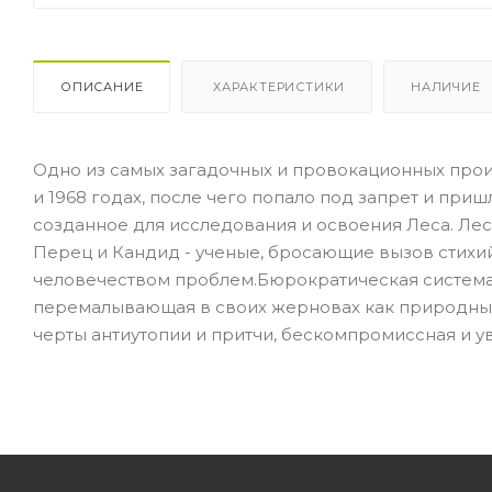
ОПИСАНИЕ
ХАРАКТЕРИСТИКИ
НАЛИЧИЕ
Одно из самых загадочных и провокационных произ
и 1968 годах, после чего попало под запрет и приш
созданное для исследования и освоения Леса. Ле
Перец и Кандид - ученые, бросающие вызов стихи
человечеством проблем.Бюрократическая система
перемалывающая в своих жерновах как природные 
черты антиутопии и притчи, бескомпромиссная и увл