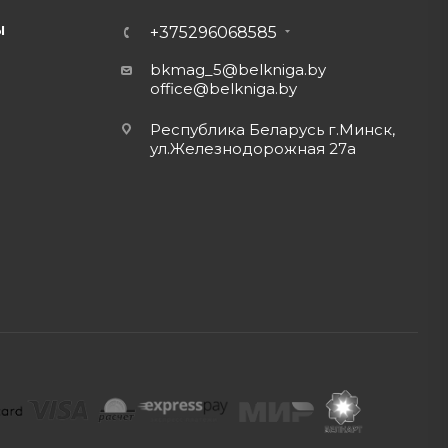
Ы
+375296068585
bkmag_5@belkniga.by
office@belkniga.by
Республика Беларусь г.Минск,
ул.Железнодорожная 27а