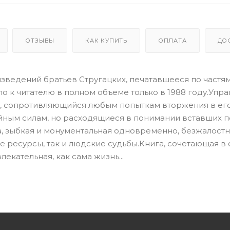
ОТЗЫВЫ
КАК КУПИТЬ
ОПЛАТА
ДО
ведений братьев Стругацких, печатавшееся по частям 
ло к читателю в полном объеме только в 1988 году.Упра
с, сопротивляющийся любым попыткам вторжения в его
йным силам, но расходящиеся в понимании вставших 
, зыбкая и монументальная одновременно, безжалост
ресурсы, так и людские судьбы.Книга, сочетающая в 
екательная, как сама жизнь...