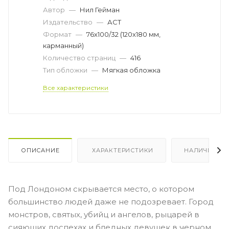
Автор
—
Нил Гейман
Издательство
—
АСТ
Формат
—
76x100/32 (120x180 мм,
карманный)
Количество страниц
—
416
Тип обложки
—
Мягкая обложка
Все характеристики
ОПИСАНИЕ
ХАРАКТЕРИСТИКИ
НАЛИЧИЕ
Под Лондоном скрывается место, о котором
большинство людей даже не подозревает. Город
монстров, святых, убийц и ангелов, рыцарей в
сияющих доспехах и бледных девушек в черном