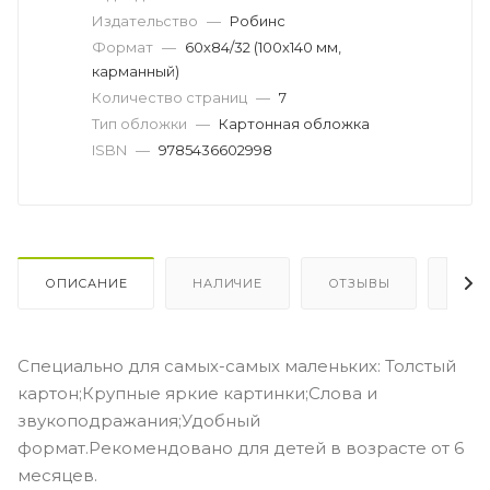
Издательство
—
Робинс
Формат
—
60х84/32 (100х140 мм,
карманный)
Количество страниц
—
7
Тип обложки
—
Картонная обложка
ISBN
—
9785436602998
ОПИСАНИЕ
НАЛИЧИЕ
ОТЗЫВЫ
КАК
Специально для самых-самых маленьких: Толстый
картон;Крупные яркие картинки;Слова и
звукоподражания;Удобный
формат.Рекомендовано для детей в возрасте от 6
месяцев.