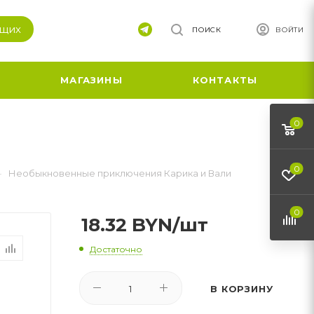
ящих
ПОИСК
ВОЙТИ
МАГАЗИНЫ
КОНТАКТЫ
0
0
—
Необыкновенные приключения Карика и Вали
0
18.32
BYN
/шт
Достаточно
В КОРЗИНУ