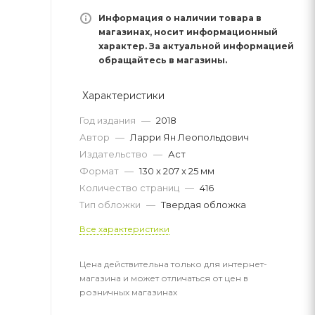
Информация о наличии товара в
магазинах, носит информационный
характер. За актуальной информацией
обращайтесь в магазины.
Характеристики
Год издания
—
2018
Автор
—
Ларри Ян Леопольдович
Издательство
—
Аст
Формат
—
130 х 207 x 25 мм
Количество страниц
—
416
Тип обложки
—
Твердая обложка
Все характеристики
Цена действительна только для интернет-
магазина и может отличаться от цен в
розничных магазинах