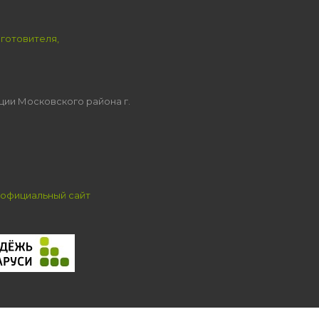
зготовителя,
ции Московского района г.
официальный сайт