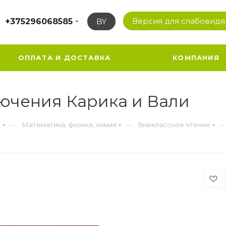
Версия для слабовид
+375296068585
BY
ОПЛАТА И ДОСТАВКА
КОМПАНИЯ
чения Карика и Вали
—
—
а
Математика, физика, химия
Внеклассное чтение