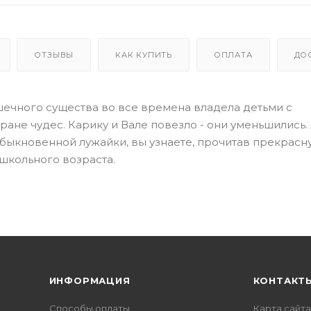
ОТЗЫВЫ
КАК КУПИТЬ
ОПЛАТА
ДО
шечного существа во все времена владела детьми с
ране чудес. Карику и Вале повезло - они уменьшились. 
быкновенной лужайки, вы узнаете, прочитав прекрасн
школьного возраста.
ИНФОРМАЦИЯ
КОНТАКТ
Способы оплаты
Карта сайта