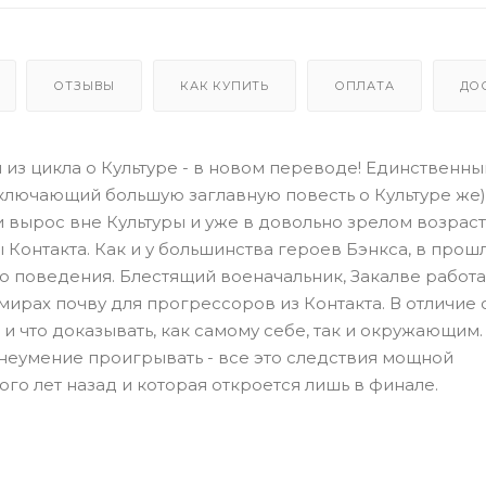
ОТЗЫВЫ
КАК КУПИТЬ
ОПЛАТА
ДО
 из цикла о Культуре - в новом переводе! Единственны
лючающий большую заглавную повесть о Культуре же)
 вырос вне Культуры и уже в довольно зрелом возраст
 Контакта. Как и у большинства героев Бэнкса, в прош
ю поведения. Блестящий военачальник, Закалве работа
ирах почву для прогрессоров из Контакта. В отличие 
 и что доказывать, как самому себе, так и окружающим.
 неумение проигрывать - все это следствия мощной
го лет назад и которая откроется лишь в финале.