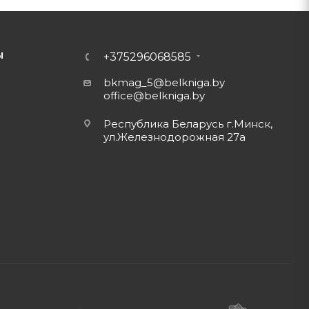
Ы
+375296068585
bkmag_5@belkniga.by
office@belkniga.by
Республика Беларусь г.Минск,
ул.Железнодорожная 27а