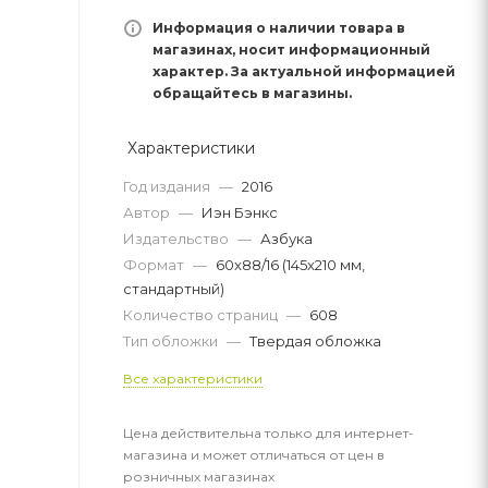
Информация о наличии товара в
магазинах, носит информационный
характер. За актуальной информацией
обращайтесь в магазины.
Характеристики
Год издания
—
2016
Автор
—
Иэн Бэнкс
Издательство
—
Азбука
Формат
—
60x88/16 (145x210 мм,
стандартный)
Количество страниц
—
608
Тип обложки
—
Твердая обложка
Все характеристики
Цена действительна только для интернет-
магазина и может отличаться от цен в
розничных магазинах