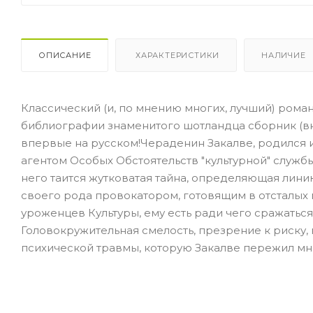
ОПИСАНИЕ
ХАРАКТЕРИСТИКИ
НАЛИЧИЕ
Классический (и, по мнению многих, лучший) роман
библиографии знаменитого шотландца сборник (вк
впервые на русском!Чераденин Закалве, родился и
агентом Особых Обстоятельств "культурной" службы
него таится жутковатая тайна, определяющая лини
своего рода провокатором, готовящим в отсталых м
уроженцев Культуры, ему есть ради чего сражаться
Головокружительная смелость, презрение к риску,
психической травмы, которую Закалве пережил мно