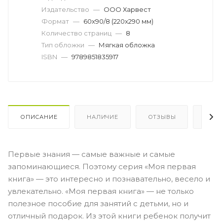
Издательство
—
ООО Харвест
Формат
—
60x90/8 (220x290 мм)
Количество страниц
—
8
Тип обложки
—
Мягкая обложка
ISBN
—
9789851835917
ОПИСАНИЕ
НАЛИЧИЕ
ОТЗЫВЫ
КАК
Первые знания — самые важные и самые
запоминающиеся. Поэтому серия «Моя первая
книга» — это интересно и познавательно, весело и
увлекательно. «Моя первая книга» — не только
полезное пособие для занятий с детьми, но и
отличный подарок. Из этой книги ребенок получит