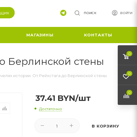
ящих
ПОИСК
ВОЙТИ
МАГАЗИНЫ
КОНТАКТЫ
0
до Берлинской стены
0
ачелях истории. От Рейхстага до Берлинской стены
0
37.41
BYN
/шт
Достаточно
В КОРЗИНУ