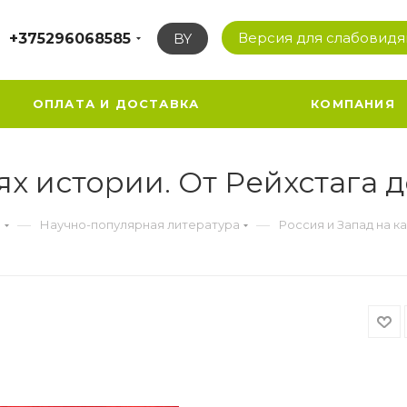
Версия для слабовид
+375296068585
BY
ОПЛАТА И ДОСТАВКА
КОМПАНИЯ
ях истории. От Рейхстага 
—
—
а
Научно-популярная литература
Россия и Запад на к