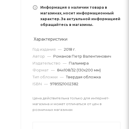
Информация о наличии товара в
магазинах, носит информационный
характер. За актуальной информацией
обращайтесь в магазины.
Характеристики
Год издания
—
2018 г.
Автор
—
Романов Петр Валентинович
Издательство
—
Пальмира
Формат
—
84x108/32 (130x200 мм)
Тип обложки
—
Твердая обложка
ISBN
—
9785521002382
Цена действительна только для интернет-
магазина и может отличаться от цен в
розничных магазинах