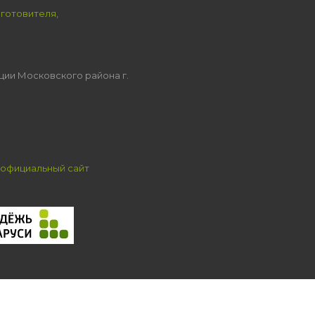
зготовителя,
ции Московского района г.
официальный сайт