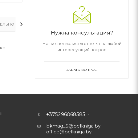
ЕЛЬНО
Нужна консультация?
Наши специалисты ответят на любой
ко
интересующий вопрос
ЗАДАТЬ ВОПРОС
Ы
+375296068585
bkmag_5@belkniga.by
office@belkniga.by