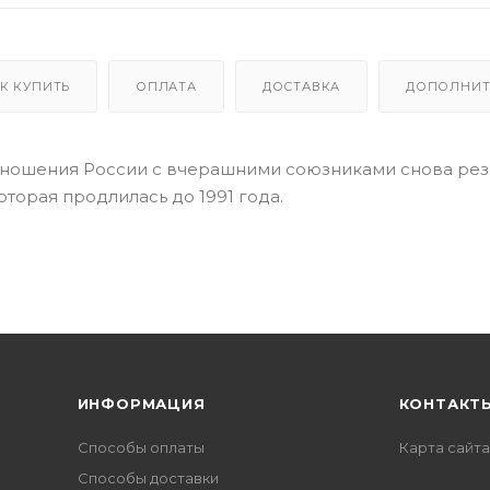
К КУПИТЬ
ОПЛАТА
ДОСТАВКА
ДОПОЛНИТ
тношения России с вчерашними союзниками снова рез
оторая продлилась до 1991 года.
ИНФОРМАЦИЯ
КОНТАКТ
Способы оплаты
Карта сайта
Способы доставки