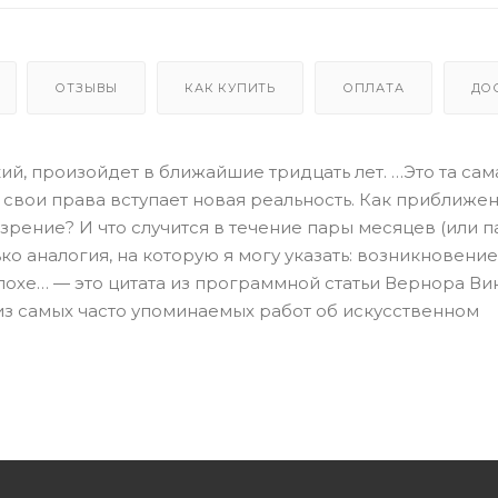
ОТЗЫВЫ
КАК КУПИТЬ
ОПЛАТА
ДО
й, произойдет в ближайшие тридцать лет. …Это та сама
 свои права вступает новая реальность. Как приближе
рение? И что случится в течение пары месяцев (или 
ко аналогия, на которую я могу указать: возникновение
похе… — это цитата из программной статьи Вернора В
 из самых часто упоминаемых работ об искусственном