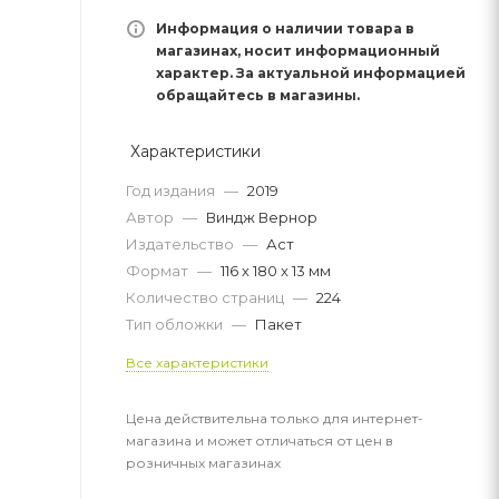
Информация о наличии товара в
магазинах, носит информационный
характер. За актуальной информацией
обращайтесь в магазины.
Характеристики
Год издания
—
2019
Автор
—
Виндж Вернор
Издательство
—
Аст
Формат
—
116 х 180 x 13 мм
Количество страниц
—
224
Тип обложки
—
Пакет
Все характеристики
Цена действительна только для интернет-
магазина и может отличаться от цен в
розничных магазинах