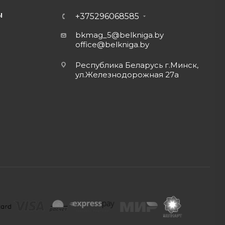
Ы
+375296068585
bkmag_5@belkniga.by
office@belkniga.by
Республика Беларусь г.Минск,
ул.Железнодорожная 27а