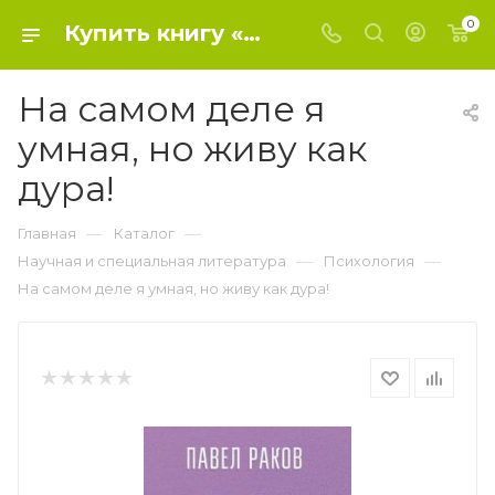
0
Купить книгу «На самом деле я умная, но живу как дура!» 2019, Раков Павел - Психология
На самом деле я
умная, но живу как
дура!
—
—
Главная
Каталог
—
—
Научная и специальная литература
Психология
На самом деле я умная, но живу как дура!