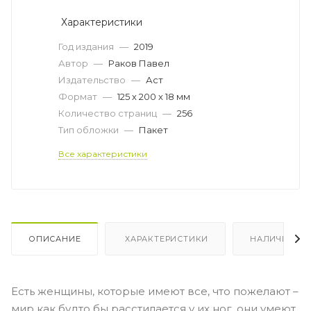
Характеристики
Год издания
—
2019
Автор
—
Раков Павел
Издательство
—
Аст
Формат
—
125 х 200 x 18 мм
Количество страниц
—
256
Тип обложки
—
Пакет
Все характеристики
ОПИСАНИЕ
ХАРАКТЕРИСТИКИ
НАЛИЧИЕ
Есть женщины, которые имеют все, что пожелают –
мир как будто бы расстилается у их ног, они умеют