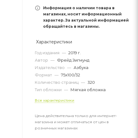
Информация о наличии товара в
магазинах, носит информационный
характер. За актуальной информацией
обращайтесь в магазины.
Характеристики
Год издания
—
2019 г.
Автор
—
Фрейд Зигмунд
Издательство
—
Азбука
Формат
—
75x100/32
Количество страниц
—
320
Тип обложки
—
Мягкая обложка
Все характеристики
Цена действительна только для интернет-
магазина и может отличаться от цен в
розничных магазинах