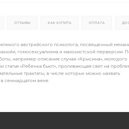
ОТЗЫВЫ
КАК КУПИТЬ
ОПЛАТА
ДО
великого австрийского психолога, посвященный меха
ранойи, гомосексуализма и мазохистской перверсии. 
оты, например описание случая «Крысина», молодого
и статья «Ребенка бьют», проливающая свет на пробле
мательные трактаты, в числе которых можно назвать
в семнадцатом веке.