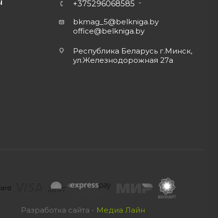
Ы
+375296068585
bkmag_5@belkniga.by
office@belkniga.by
Республика Беларусь г.Минск,
ул.Железнодорожная 27а
Разработка сайта -
Медиа Лайн