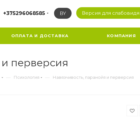
Версия для слабовид
+375296068585
BY
ОПЛАТА И ДОСТАВКА
КОМПАНИЯ
 и перверсия
—
—
а
Психология
Навязчивость, паранойя и перверсия