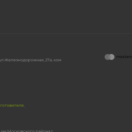
, ул.Железнодорожная, 27а, ком
зготовителя,
ции Московского района г.