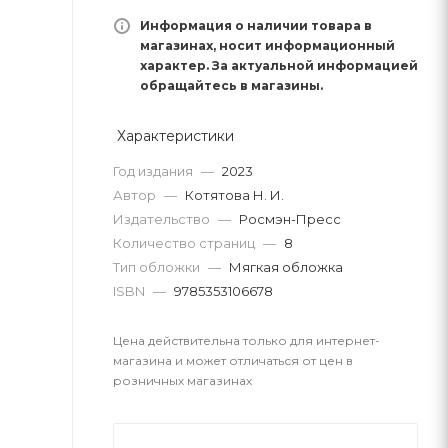
Информация о наличии товара в
магазинах, носит информационный
характер. За актуальной информацией
обращайтесь в магазины.
Характеристики
Год издания
—
2023
Автор
—
Котятова Н. И.
Издательство
—
Росмэн-Пресс
Количество страниц
—
8
Тип обложки
—
Мягкая обложка
ISBN
—
9785353106678
Цена действительна только для интернет-
магазина и может отличаться от цен в
розничных магазинах