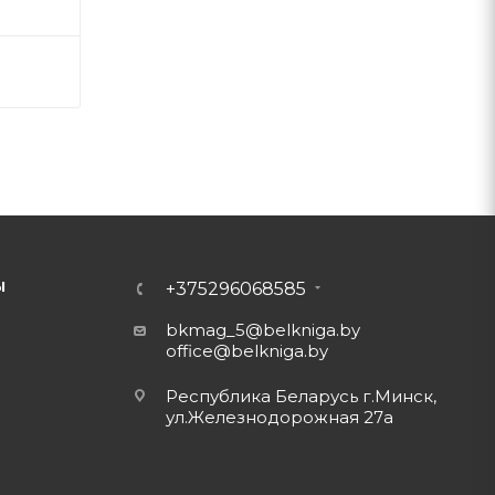
Ы
+375296068585
bkmag_5@belkniga.by
office@belkniga.by
Республика Беларусь г.Минск,
ул.Железнодорожная 27а