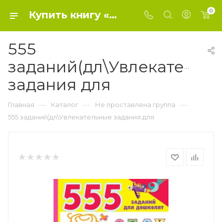
0
Купить книгу «555 заданий(дл\Увлекательные задания для» 2023, Дмитриева В.Г. - Не проставлена группа
555
заданий(дл\Увлекательн
задания для
—
—
—
Главная
Каталог
Не проставлена группа
555 заданий(дл\Увлекательные задания для