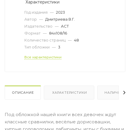
Характеристики
Год издания
—
2023
Автор
—
Дмитриева В.Г.
Издательство
—
АСТ
Формат
—
84x108/16
Количество страниц
—
48
Тип обложки
—
3
Все характеристики
ОПИСАНИЕ
ХАРАКТЕРИСТИКИ
НАЛИЧИЕ
Под обложкой нашей книги всех девочек ждут
классные сравнилки, весёлые дорисовашки,
хитрые головоломки, лабиринты, игры с буквами и