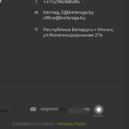
Ы
+375296068585
bkmag_5@belkniga.by
office@belkniga.by
Республика Беларусь г.Минск,
ул.Железнодорожная 27а
Разработка сайта -
Медиа Лайн