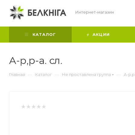
Интернет-магазин
КАТАЛОГ
АКЦИИ
А-р,р-а. сл.
—
—
—
Главная
Каталог
Не проставлена группа
А-р,р-