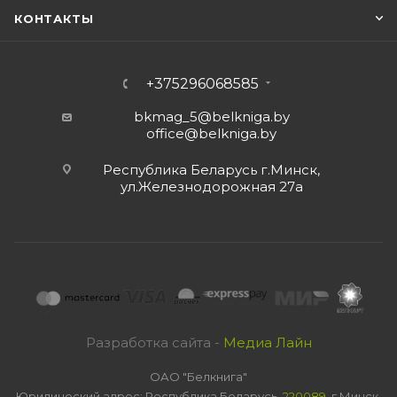
КОНТАКТЫ
+375296068585
bkmag_5@belkniga.by
office@belkniga.by
Республика Беларусь г.Минск,
ул.Железнодорожная 27а
Разработка сайта -
Медиа Лайн
ОАО "Белкнига"
Юридический адрес: Республика Беларусь,
220089
, г.Минск,