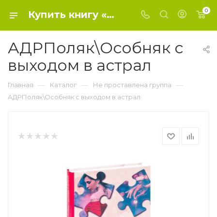
0
Купить книгу «АДРПоляк\Особняк с выходом в астрал» 2021, Полякова Т.В. - Не проставлена группа
АДРПоляк\Особняк с
выходом в астрал
—
—
—
Главная
Каталог
Не проставлена группа
АДРПоляк\Особняк с выходом в астрал