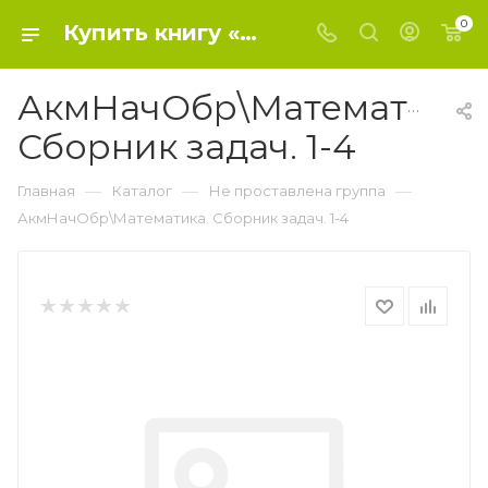
0
Купить книгу «АкмНачОбр\Математика. Сборник задач. 1-4» 2020, Узорова О.В. - Не проставлена группа
АкмНачОбр\Математика.
Сборник задач. 1-4
—
—
—
Главная
Каталог
Не проставлена группа
АкмНачОбр\Математика. Сборник задач. 1-4