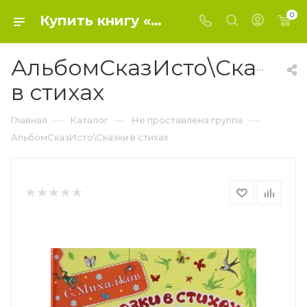
0
Купить книгу «АльбомСказИсто\Сказки в стихах» 2014, Михалков С.В. - Не проставлена группа
АльбомСказИсто\Сказки
в стихах
—
—
—
Главная
Каталог
Не проставлена группа
АльбомСказИсто\Сказки в стихах