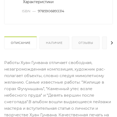
Характеристики
ISBN
—
9785906893314
ОПИСАНИЕ
НАЛИЧИЕ
ОТЗЫВЫ
КАК
Работы Хуан Гунвана отличает свободная,
незагроможденная композиция, художник рас­
полагает объекты, словно следуя мимолетному
желанию. Самые известные работы: "Жилище в
горах Фучуньшань", "Каменный утес возле
небесного пруда" и "Девять вершин после
снегопада".В альбом вошли выдающиеся пейзажи
мастера и вступительная статья о личности и
творчестве Хуан Гунвана. Качественная печать на