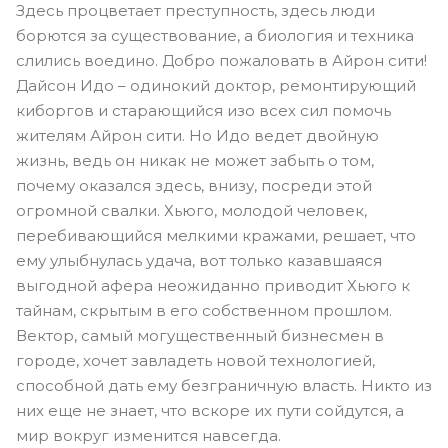
Здесь процветает преступность, здесь люди
борются за существование, а биология и техника
слились воедино. Добро пожаловать в Айрон сити!
Дайсон Идо – одинокий доктор, ремонтирующий
киборгов и старающийся изо всех сил помочь
жителям Айрон сити. Но Идо ведет двойную
жизнь, ведь он никак не может забыть о том,
почему оказался здесь, внизу, посреди этой
огромной свалки. Хьюго, молодой человек,
перебивающийся мелкими кражами, решает, что
ему улыбнулась удача, вот только казавшаяся
выгодной афера неожиданно приводит Хьюго к
тайнам, скрытым в его собственном прошлом.
Вектор, самый могущественный бизнесмен в
городе, хочет завладеть новой технологией,
способной дать ему безграничную власть. Никто из
них еще не знает, что вскоре их пути сойдутся, а
мир вокруг изменится навсегда.