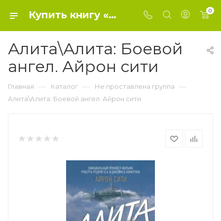
0
Купить книгу «Алита\Алита: Боевой ангел. Айрон сити» 2019, Кэдиган П. - Не проставлена группа
Алита\Алита: Боевой
ангел. Айрон сити
—
—
—
Главная
Каталог
Не проставлена группа
Алита\Алита: Боевой ангел. Айрон сити