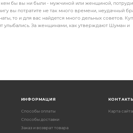
 кем бы вы ни были - мужчиной или женщиной, потруди
нигу вы потратите не так много времени, неудачный бр
аты, то и для вас найдется много дельных советов. Ку
ит улыбались. За женщинами, как утверждают Шуман и
ИНФОРМАЦИЯ
КОНТАКТ
Способы оплаты
Карта сайта
Способы доставки
Заказ и возврат товара