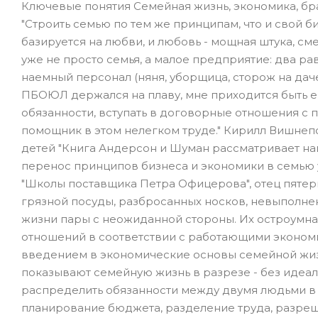
Ключевые понятия Cемейная жизнь, экономика, бр
"Строить семью по тем же принципам, что и свой би
базируется на любви, и любовь - мощная штука, см
уже не просто семья, а малое предприятие: два ра
наемный персонал (няня, уборщица, сторож на даче
ПБОЮЛ держался на плаву, мне приходится быть е
обязанности, вступать в договорные отношения с п
помощник в этом нелегком труде." Кирилл Вишнепо
детей "Книга Андерсон и Шуман рассматривает на
перенос принципов бизнеса и экономики в семью 
"Школы поставщика Петра Офицерова", отец пяте
грязной посуды, разбросанных носков, невыполн
жизни пары с неожиданной стороны. Их остроумн
отношений в соответствии с работающими экономич
введением в экономические основы семейной жизн
показывают семейную жизнь в разрезе - без идеал
распределить обязанности между двумя людьми в у
планирование бюджета, разделение труда, разреш