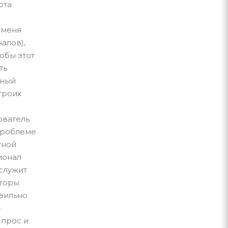
рта
о
 меня
алов),
обы этот
ть
чный
троих
ователь
проблеме
тной
ионал
служит
вторы
авильно
-
спрос и