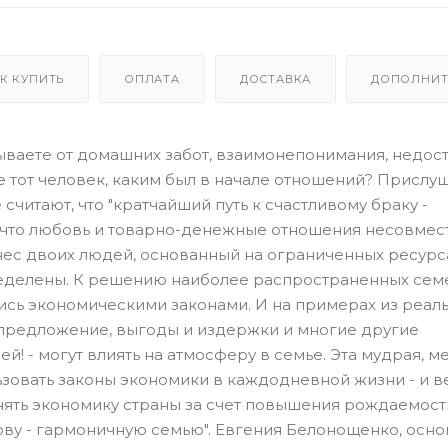
К КУПИТЬ
ОПЛАТА
ДОСТАВКА
ДОПОЛНИТ
ываете от домашних забот, взаимонепонимания, недост
не тот человек, каким был в начале отношений? Прислу
читают, что "кратчайший путь к счастливому браку -
, что любовь и товарно-денежные отношения несовмес
знес двоих людей, основанный на ограниченных ресурс
еделены. К решению наиболее распространенных сем
сь экономическими законами. И на примерах из реал
и предложение, выгоды и издержки и многие другие
й! - могут влиять на атмосферу в семье. Эта мудрая, м
зовать законы экономики в каждодневной жизни - и в
днять экономику страны за счет повышения рождаемост
ву - гармоничную семью". Евгения Белонощенко, осно