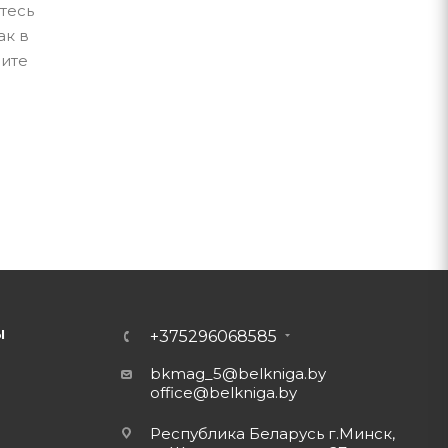
тесь
ак в
пите
Ы
+375296068585
bkmag_5@belkniga.by
office@belkniga.by
Республика Беларусь г.Минск,