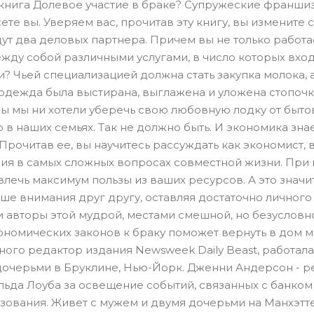
м книга Долевое участие в браке? Супружеские франши
ете вы. Уверяем вас, прочитав эту книгу, вы измените 
едут два деловых партнера. Причем вы не только работа
ежду собой различными услугами, в число которых вхо
 Чьей специализацией должна стать закупка молока, а
ы одежда была выстирана, выглажена и уложена стопоч
бы мы ни хотели уберечь свою любовную лодку от быто
в наших семьях. Так не должно быть. И экономика знае
Прочитав ее, вы научитесь рассуждать как экономист,
ия в самых сложных вопросах совместной жизни. При
ечь максимум пользы из ваших ресурсов. А это значит
ьше внимания друг другу, оставляя достаточно личного
и авторы этой мудрой, местами смешной, но безусловн
ономических законов к браку поможет вернуть в дом м
ного редактор издания Newsweek Daily Beast, работала
я дочерьми в Бруклине, Нью-Йорк. Дженни Андерсон - 
ьда Лоуба за освещение событий, связанных с банком M
зования. Живет с мужем и двумя дочерьми на Манхэтт