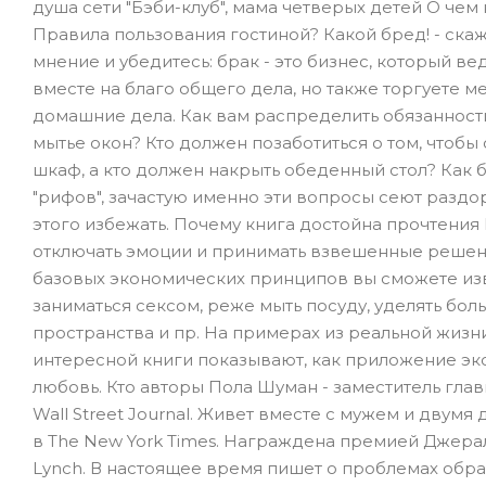
душа сети "Бэби-клуб", мама четверых детей О че
Правила пользования гостиной? Какой бред! - скаж
мнение и убедитесь: брак - это бизнес, который в
вместе на благо общего дела, но также торгуете м
домашние дела. Как вам распределить обязанности?
мытье окон? Кто должен позаботиться о том, чтоб
шкаф, а кто должен накрыть обеденный стол? Как 
"рифов", зачастую именно эти вопросы сеют раздор 
этого избежать. Почему книга достойна прочтения 
отключать эмоции и принимать взвешенные решен
базовых экономических принципов вы сможете извл
заниматься сексом, реже мыть посуду, уделять бол
пространства и пр. На примерах из реальной жизн
интересной книги показывают, как приложение эк
любовь. Кто авторы Пола Шуман - заместитель глав
Wall Street Journal. Живет вместе с мужем и двум
в The New York Times. Награждена премией Джерал
Lynch. В настоящее время пишет о проблемах обра