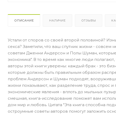
ОПИСАНИЕ
НАЛИЧИЕ
ОТЗЫВЫ
КА
Устали от споров со своей второй половиной? Изн
секса? Заметили, что ваш спутник жизни - совсем 
советам Дженни Андерсон и Полы Шуман, которые с
экономика". В то время как многие люди полагают
авторы этой книги уверены: каждый брак - это би
которые должны быть правильным образом распр
проблем Андерсон и Шуман подходят, вооруживши
жизни показывают, как разделение труда, спрос 
экономические явления - вплоть до мыльных пузыре
смешная, книга-исследование поможет вам исполь
дом мир и любовь. Цитата "Эта книга способна по
остроумные советы авторов помогут заложить осно