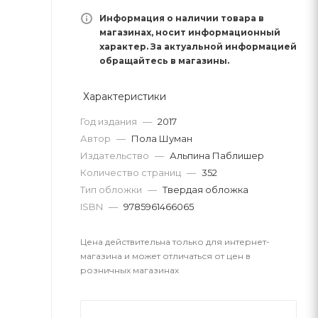
Информация о наличии товара в
магазинах, носит информационный
характер. За актуальной информацией
обращайтесь в магазины.
Характеристики
Год издания
—
2017
Автор
—
Пола Шуман
Издательство
—
Альпина Паблишер
Количество страниц
—
352
Тип обложки
—
Твердая обложка
ISBN
—
9785961466065
Цена действительна только для интернет-
магазина и может отличаться от цен в
розничных магазинах