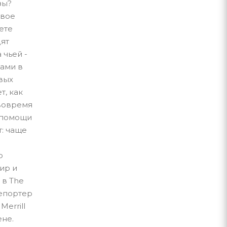
зы?
свое
ете
дят
 чьей -
ками в
вых
т, как
 вовремя
 помощи
: чаще
о
ир и
 в The
репортер
errill
ене.