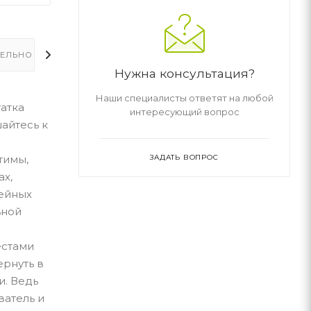
ЕЛЬНО
Нужна консультация?
Наши специалисты ответят на любой
атка
интересующий вопрос
шайтесь к
ЗАДАТЬ ВОПРОС
тимы,
ах,
ейных
ьной
естами
ернуть в
и. Ведь
ватель и