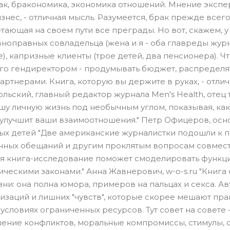
ак, бракономика, экономика отношений. Мнение экспе
знес, - отличная мысль. Разумеется, брак прежде всег
етающая на своем пути все преграды. Но вот, скажем, у
вноправных совладельца (жена и я - оба главреды журн
), капризные клиенты (трое детей, два пенсионера). Чт
го гендиректором - продумывать бюджет, распределя
артнерами. Книга, которую вы держите в руках, - отли
льский, главный редактор журнала Men's Health, отец 
шу личную жизнь под необычным углом, показывая, как
улучшит ваши взаимоотношения." Петр Офицеров, осн
рых детей "Две американские журналистки подошли к 
енных обещаний и другим проклятым вопросам совмес
ая книга-исследование поможет смоделировать функц
ескими законами." Анна Жавнерович, w-o-s.ru "Книга 
и: она полна юмора, примеров на пальцах и секса. А
изаций и лишних "чувств", которые скорее мешают пр
словиях ограниченных ресурсов. Тут совет на совете 
ение конфликтов, моральные компромиссы, стимулы, 