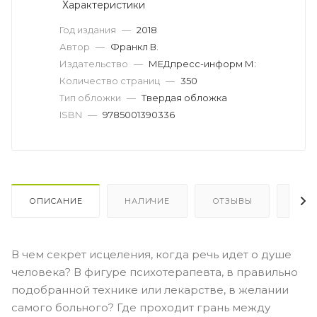
Характеристики
Год издания
—
2018
Автор
—
Франкл В.
Издательство
—
МЕДпресс-информ М:
Количество страниц
—
350
Тип обложки
—
Твердая обложка
ISBN
—
9785001390336
ОПИСАНИЕ
НАЛИЧИЕ
ОТЗЫВЫ
КАК
В чем секрет исцеления, когда речь идет о душе
человека? В фигуре психотерапевта, в правильно
подобранной технике или лекарстве, в желании
самого больного? Где проходит грань между